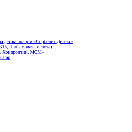
а детоксикации «Сорболит Детокс»
5, Пангамовая кислота)
н, Хондроитин, МСМ»
icamp