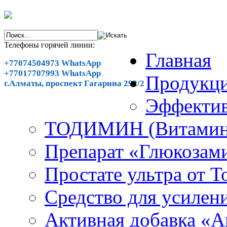
Телефоны горячей линии:
Главная
+77074504973 WhatsApp
+77017707993 WhatsApp
Продукц
г.Алматы, проспект Гагарина 292/2
Эффектив
ТОДИМИН (Витамин В
Препарат «Глюкозам
Простате ультра от T
Cредство для усилен
Активная добавка «